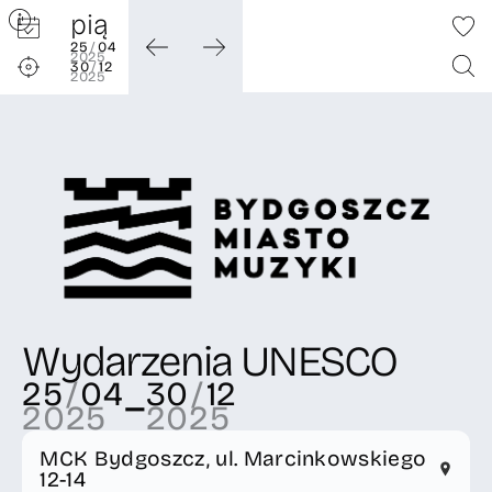
B.
pią
PLAN
25
/
04
2025
30
/
12
2025
Wydarzenia UNESCO
25
/
04
30
/
12
–
2025
2025
MCK Bydgoszcz, ul. Marcinkowskiego
12-14