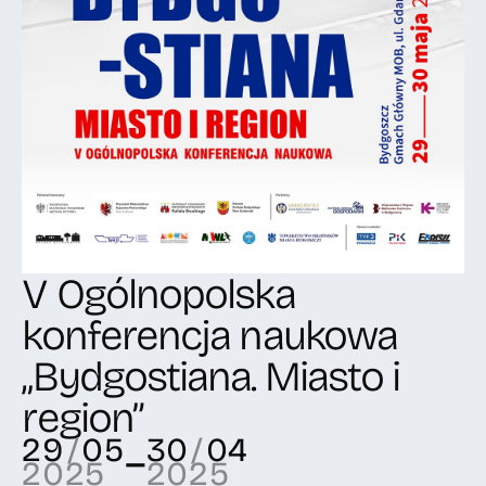
V Ogólnopolska
konferencja naukowa
„Bydgostiana. Miasto i
region”
29
/
05
30
/
04
–
2025
2025