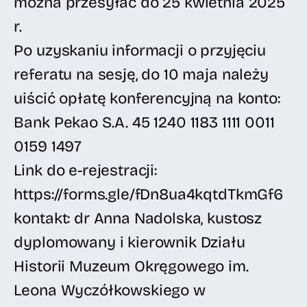
można przesyłać do 25 kwietnia 2025
r.
Po uzyskaniu informacji o przyjęciu
referatu na sesję, do 10 maja należy
uiścić opłatę konferencyjną na konto:
Bank Pekao S.A. 45 1240 1183 1111 0011
0159 1497
Link do e-rejestracji:
https://forms.gle/fDn8ua4kqtdTkmGf6
kontakt: dr Anna Nadolska, kustosz
dyplomowany i kierownik Działu
Historii Muzeum Okręgowego im.
Leona Wyczółkowskiego w