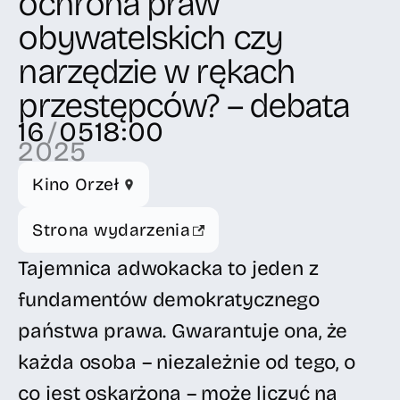
ochrona praw
obywatelskich czy
narzędzie w rękach
przestępców? – debata
16
/
05
18:00
2025
Kino Orzeł
Strona wydarzenia
Tajemnica adwokacka to jeden z
fundamentów demokratycznego
państwa prawa. Gwarantuje ona, że
każda osoba – niezależnie od tego, o
co jest oskarżona – może liczyć na