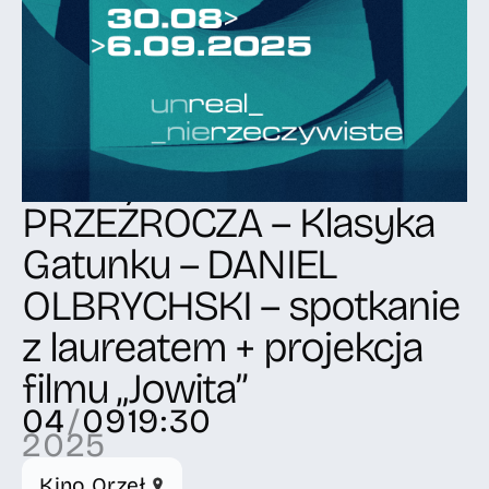
PRZEŹROCZA – Klasyka
Gatunku – DANIEL
OLBRYCHSKI – spotkanie
z laureatem + projekcja
filmu „Jowita”
04
/
09
19:30
2025
Kino Orzeł