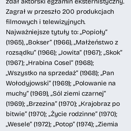
zdał aktorski egzamin eksternistyczny.
Zagrał w przeszło 200 produkcjach
filmowych i telewizyjnych.
Najważniejsze tytuły to: „Popioły”
(1965), „Bokser” (1966), „Małżeństwo z
rozsądku” (1966); „Jowita” (1967); „Skok”
(1967); „Hrabina Cosel” (1968);
„Wszystko na sprzedaż” (1968); „Pan
Wołodyjowski” (1969); „Polowanie na
muchy” (1969), „Sól ziemi czarnej”
(1969); „Brzezina” (1970); „Krajobraz po
bitwie” (1970); „Życie rodzinne” (1970);
„Wesele” (1972); „Potop” (1974); „Ziemia