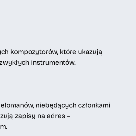
ch kompozytorów, które ukazują
ezwykłych instrumentów.
 melomanów, niebędących członkami
ują zapisy na adres –
m.