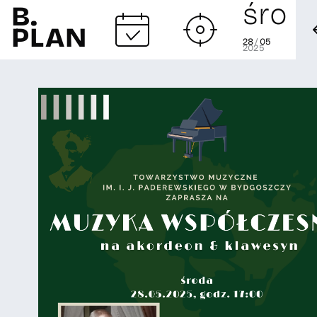
śro
B.
PLAN
28
/
05
2025