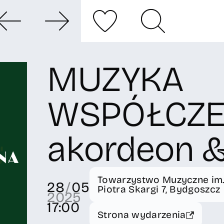
MUZYKA
WSPÓŁCZE
akordeon &
Towarzystwo Muzyczne im. I
28
/
05
Piotra Skargi 7, Bydgoszcz
2025
17:00
Strona wydarzenia