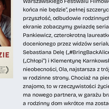
Warszawskiego Festiwalu Filmowe
końca nie będzie”, pełnej szczery
przyszłość, odbudowie rodzinnych 
ekranie zobaczymy gwiazdę seria
Pankiewicz, czterokrotną laureatk
docenionego przez widzów serialu 
Sebastiana Delę („#BringBackAlic
(„Chłopi”) i Klementynę Karnkowsk
nieobecności, Ola, najstarsza z tr
w rodzinne strony. Chociaż na pi
znajomo, to w rzeczywistości życie
ma nowego partnera, w garażu br
a rodzinny dom wkrótce ma zostać