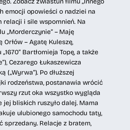
go. Zobacz zwiastun filmu „Innego
ch emocji opowieści o nadziei na
relacji i sile wspomnień. Na
lu „Morderczynie” – Maję
ę Orłów – Agatę Kuleszę,
„1670” Bartłomieja Topę, a także
e”), Cezarego Łukaszewicza
ą („Wyrwa”). Po dłuższej
ójki rodzeństwa, postanawia wrócić
erwszy rzut oka wszystko wygląda
 jej bliskich ruszyło dalej. Mama
akuje ulubionego samochodu taty,
 sprzedany. Relacje z bratem,