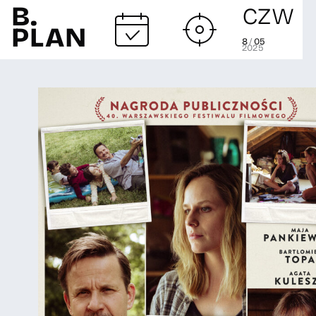
czw
B.
PLAN
8
/
05
2025