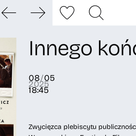
Innego końc
08
/
05
2025
18:45
Zwycięzca plebiscytu publiczności 