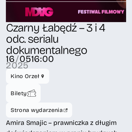
Czarny Łabędź – 3 i 4
odc. serialu
dokumentalnego
16
/
05
16:00
2025
Kino Orzeł
Bilety
Strona wydarzenia
Amira Smajic – prawniczka z długim